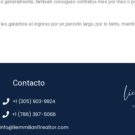
 generalmente, también consigues contratos mes por mes o por 
 les garantice el ingreso por un periodo largo, por lo tanto, mien
Contacto
+1 (305) 903-9924
+1 (786) 397-5066
info@liemmilianflrealtor.com