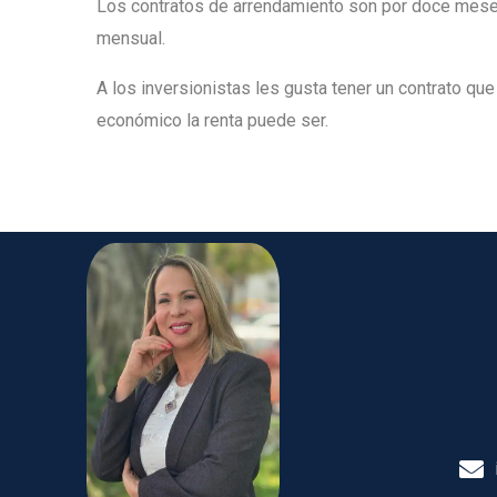
Los contratos de arrendamiento son por doce meses
mensual.
A los inversionistas les gusta tener un contrato que
económico la renta puede ser.