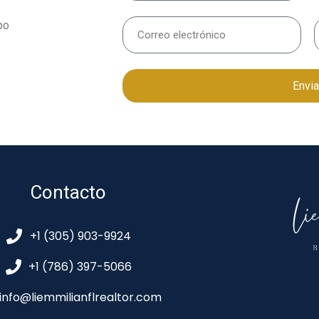
po
Envia
Contacto
+1 (305) 903-9924
+1 (786) 397-5066
info@liemmilianflrealtor.com