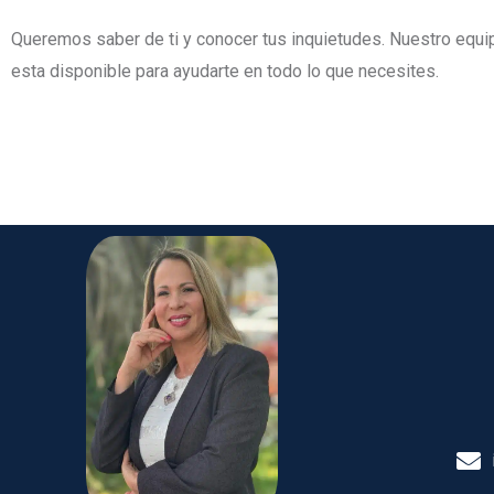
Queremos saber de ti y conocer tus
inquietudes. Nuestro equi
esta
disponible para ayudarte en todo lo
que necesites.