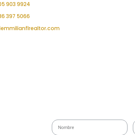
05 903 9924
86 397 5066
iemmilianflrealtor.com