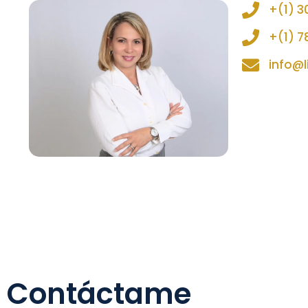
+(1) 3
+(1) 7
info@l
Contáctame