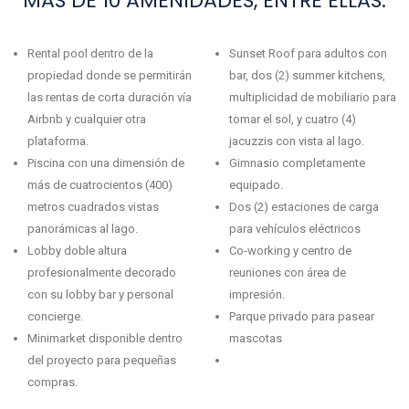
MAS DE 10 AMENIDADES, ENTRE ELLAS:
Rental pool dentro de la
Sunset Roof para adultos con
propiedad donde se permitirán
bar, dos (2) summer kitchens,
las rentas de corta duración vía
multiplicidad de mobiliario para
Airbnb y cualquier otra
tomar el sol, y cuatro (4)
plataforma.
jacuzzis con vista al lago.
Piscina con una dimensión de
Gimnasio completamente
más de cuatrocientos (400)
equipado.
metros cuadrados vistas
Dos (2) estaciones de carga
panorámicas al lago.
para vehículos eléctricos
Lobby doble altura
Co-working y centro de
profesionalmente decorado
reuniones con área de
con su lobby bar y personal
impresión.
concierge.
Parque privado para pasear
Minimarket disponible dentro
mascotas
del proyecto para pequeñas
compras.