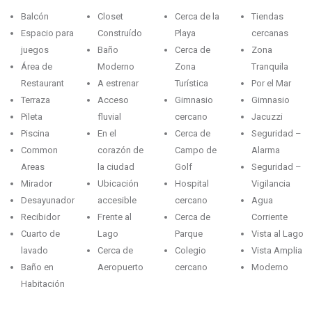
Balcón
Closet
Cerca de la
Tiendas
Espacio para
Construído
Playa
cercanas
juegos
Baño
Cerca de
Zona
Área de
Moderno
Zona
Tranquila
Restaurant
A estrenar
Turística
Por el Mar
Terraza
Acceso
Gimnasio
Gimnasio
Pileta
fluvial
cercano
Jacuzzi
Piscina
En el
Cerca de
Seguridad –
Common
corazón de
Campo de
Alarma
Areas
la ciudad
Golf
Seguridad –
Mirador
Ubicación
Hospital
Vigilancia
Desayunador
accesible
cercano
Agua
Recibidor
Frente al
Cerca de
Corriente
Cuarto de
Lago
Parque
Vista al Lago
lavado
Cerca de
Colegio
Vista Amplia
Baño en
Aeropuerto
cercano
Moderno
Habitación