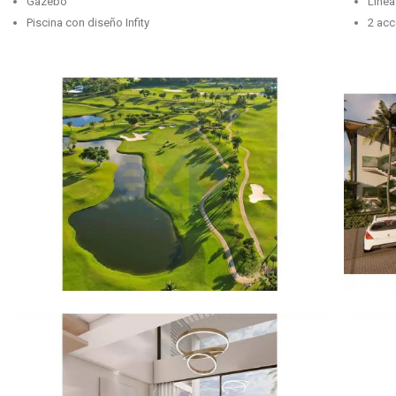
Gazebo
Línea
Piscina con diseño Infity
2 acc