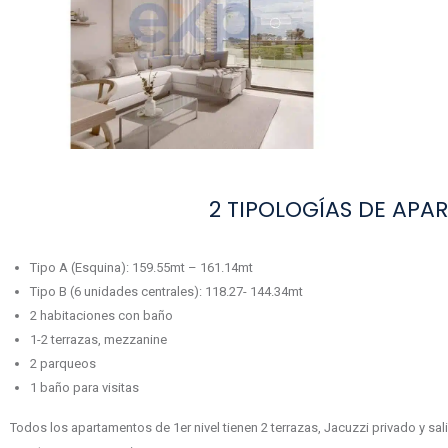
2 TIPOLOGÍAS DE APA
Tipo A (Esquina): 159.55mt – 161.14mt
Tipo B (6 unidades centrales): 118.27- 144.34mt
2 habitaciones con baño
1-2 terrazas, mezzanine
2 parqueos
1 baño para visitas
Todos los apartamentos de 1er nivel tienen 2 terrazas, Jacuzzi privado y salida al jardín. Todos los apartam