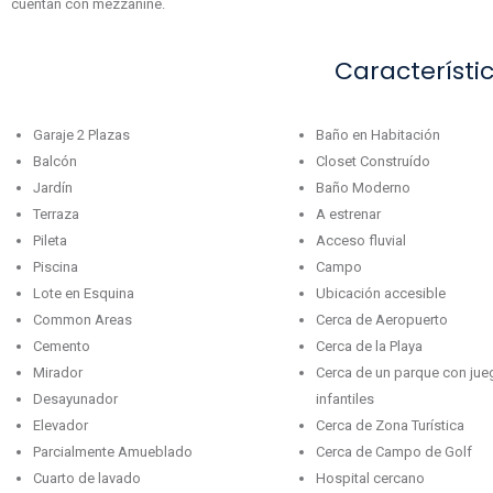
cuentan con mezzanine.
Característi
Garaje 2 Plazas
Baño en Habitación
Balcón
Closet Construído
Jardín
Baño Moderno
Terraza
A estrenar
Pileta
Acceso fluvial
Piscina
Campo
Lote en Esquina
Ubicación accesible
Common Areas
Cerca de Aeropuerto
Cemento
Cerca de la Playa
Mirador
Cerca de un parque con ju
Desayunador
infantiles
Elevador
Cerca de Zona Turística
Parcialmente Amueblado
Cerca de Campo de Golf
Cuarto de lavado
Hospital cercano